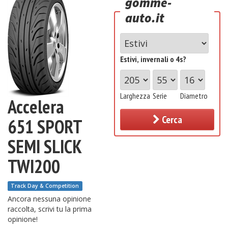
gomme-
auto.it
Estivi, invernali o 4s?
Larghezza
Serie
Diametro
Accelera
Cerca
651 SPORT
SEMI SLICK
TWI200
Track Day & Competition
Ancora nessuna opinione
raccolta, scrivi tu la prima
opinione!