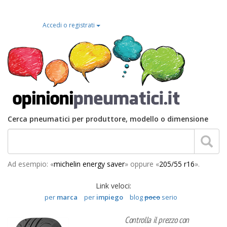
Accedi o registrati
Cerca pneumatici per produttore, modello o dimensione
Ad esempio: «
michelin energy saver
» oppure «
205/55 r16
».
Link veloci:
per
marca
per
impiego
blog
poco
serio
Controlla il prezzo con