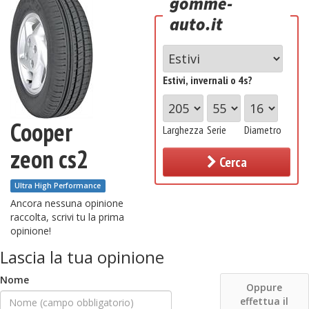
gomme-
auto.it
Estivi, invernali o 4s?
Cooper
Larghezza
Serie
Diametro
zeon cs2
Cerca
Ultra High Performance
Ancora nessuna opinione
raccolta, scrivi tu la prima
opinione!
Lascia la tua opinione
Nome
Oppure
effettua il