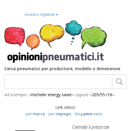
Accedi o registrati
Cerca pneumatici per produttore, modello o dimensione
Ad esempio: «
michelin energy saver
» oppure «
205/55 r16
».
Link veloci:
per
marca
per
impiego
blog
poco
serio
Controlla il prezzo con