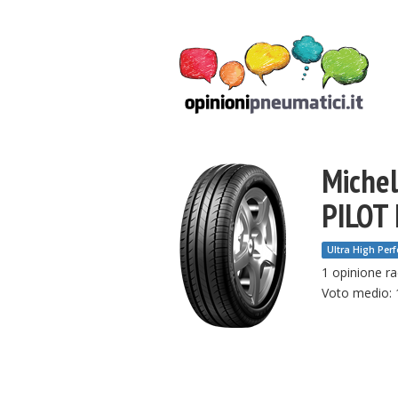
Michel
PILOT
Ultra High Per
1 opinione ra
Voto medio: 