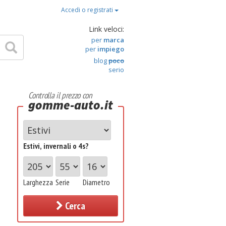
Accedi o registrati
Link veloci:
per
marca
per
impiego
blog
poco
serio
Controlla il prezzo con
gomme-auto.it
Estivi, invernali o 4s?
Larghezza
Serie
Diametro
Cerca