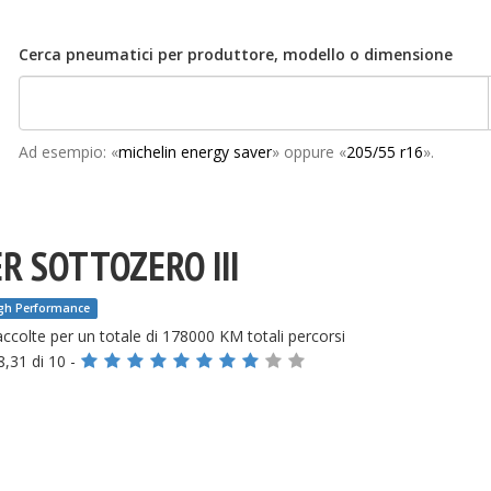
Cerca pneumatici per produttore, modello o dimensione
Ad esempio: «
michelin energy saver
» oppure «
205/55 r16
».
R SOTTOZERO III
igh Performance
ccolte
per un totale di 178000 KM totali percorsi
8,31 di 10 -