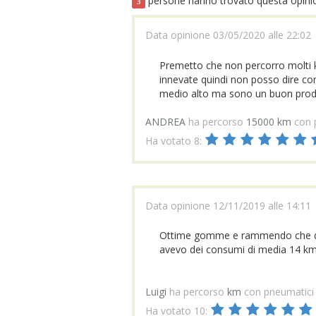
persone hanno trovato questa opinion
3
Data opinione 03/05/2020 alle 22:02
Premetto che non percorro molti k
innevate quindi non posso dire co
medio alto ma sono un buon prod
ANDREA
ha percorso
15000 km
con 
Ha votato 8:
Data opinione 12/11/2019 alle 14:11
Ottime gomme e rammendo che da 
avevo dei consumi di media 14 km pe
Luigi
ha percorso
km
con pneumatic
Ha votato 10: