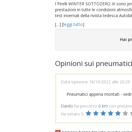
l Pirelli WINTER SOTTOZERO III sono pneu
prestazioni in tutte le condizioni atmosf
test invernali della rivista tedesca Auto
[…] [
leggi tutto
]
Hai p
Opinioni sui pneumatic
Data opinione 18/10/2022 alle 20:29
Pneumatici appena montati - ve
Danilo
ha percorso
0 km
con pneuma
Ha votato 5: