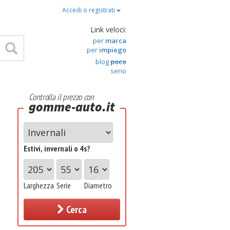
Accedi o registrati
Link veloci:
per
marca
per
impiego
blog
poco
serio
Controlla il prezzo con
gomme-auto.it
Estivi, invernali o 4s?
Larghezza
Serie
Diametro
Cerca