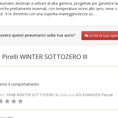
matici destinati a vetture di alta gamma, progettati per garantire la 
eriche prettamente invernali, con temperature vicine allo zero, neve o
bild: “Il re d’inverno con una superba maneggevolezza su …
rovato questi pneumatici sulla tua auto?
Scrivi la tua opin
i Pirelli WINTER SOTTOZERO III
dremo il comportamento
tici
Pirelli WINTER SOTTOZERO III
sulla sua
VOLKSWAGEN Passat