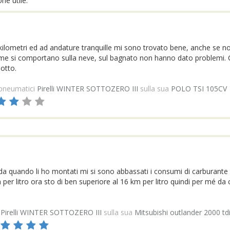
e utile.
ilometri ed ad andature tranquille mi sono trovato bene, anche se n
me si comportano sulla neve, sul bagnato non hanno dato problemi. C
otto.
pneumatici
Pirelli WINTER SOTTOZERO III
sulla sua
POLO TSI 105CV
quando li ho montati mi si sono abbassati i consumi di carburant
r litro ora sto di ben superiore al 16 km per litro quindi per mé da c
i
Pirelli WINTER SOTTOZERO III
sulla sua
Mitsubishi outlander 2000 td