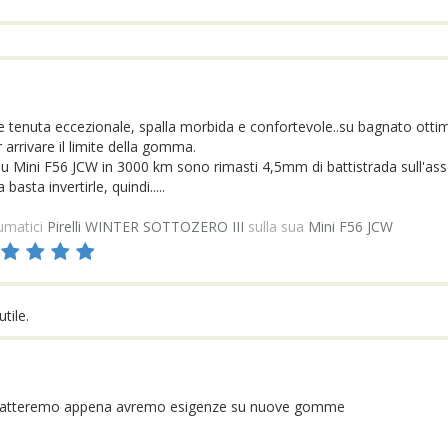
tenuta eccezionale, spalla morbida e confortevole..su bagnato ottimo 
arrivare il limite della gomma.
u Mini F56 JCW in 3000 km sono rimasti 4,5mm di battistrada sull'ass
asta invertirle, quindi.....
umatici
Pirelli WINTER SOTTOZERO III
sulla sua
Mini F56 JCW
tile.
contatteremo appena avremo esigenze su nuove gomme