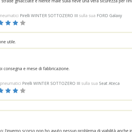
trade ghiacciate e niente male sulla neve una vera sicurezza per l’in
neumatici
Pirelli WINTER SOTTOZERO III
sulla sua
FORD Galaxy
e utile.
pi consegna e mese di fabbricazione.
pneumatici
Pirelli WINTER SOTTOZERO III
sulla sua
Seat Ateca
to; l'inverno scorso
non ho avuto nessun problema di viabilità anche in 