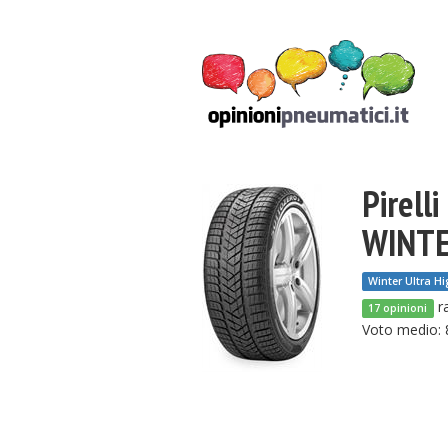
Pirelli
WINTE
Winter Ultra H
ra
17 opinioni
Voto medio: 