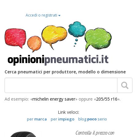
Accedi o registrati
Cerca pneumatici per produttore, modello o dimensione
Ad esempio: «
michelin energy saver
» oppure «
205/55 r16
».
Link veloci:
per
marca
per
impiego
blog
poco
serio
Controlla il prezzo con