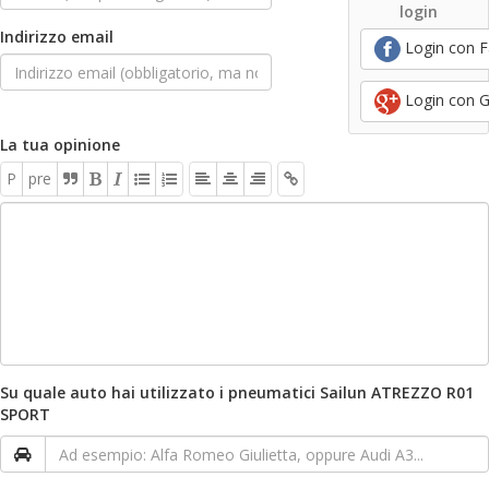
login
Indirizzo email
Login con 
Login con 
La tua opinione
P
pre
Su quale auto hai utilizzato i pneumatici Sailun ATREZZO R01
SPORT