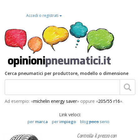
Accedi o registrati
Cerca pneumatici per produttore, modello o dimensione
Ad esempio: «
michelin energy saver
» oppure «
205/55 r16
».
Link veloci:
per
marca
per
impiego
blog
poco
serio
Controlla il prezzo con