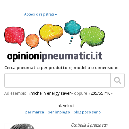
Accedi o registrati
Cerca pneumatici per produttore, modello o dimensione
Ad esempio: «
michelin energy saver
» oppure «
205/55 r16
».
Link veloci:
per
marca
per
impiego
blog
poco
serio
Controlla il prezzo con