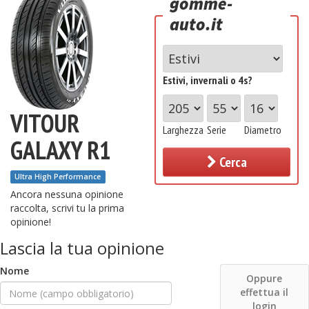
gomme-
auto.it
Estivi, invernali o 4s?
VITOUR
Larghezza
Serie
Diametro
GALAXY R1
Cerca
Ultra High Performance
Ancora nessuna opinione
raccolta, scrivi tu la prima
opinione!
Lascia la tua opinione
Nome
Oppure
effettua il
login