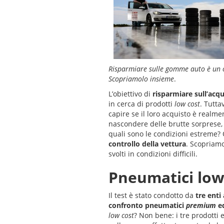
Risparmiare sulle gomme auto è un o
Scopriamolo insieme
.
L’obiettivo di
risparmiare sull’ac
in cerca di prodotti
low cost
. Tutt
capire se il loro acquisto è realme
nascondere delle brutte sorprese, 
quali sono le condizioni estreme? 
controllo della vettura
. Scopriamo
svolti in condizioni difficili.
Pneumatici low 
Il test è stato condotto da
tre ent
confronto pneumatici
premium
ed
low cost
? Non bene: i tre prodotti