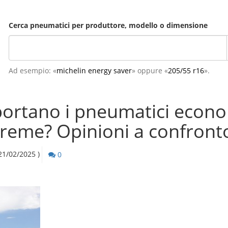
Cerca pneumatici per produttore, modello o dimensione
Ad esempio: «
michelin energy saver
» oppure «
205/55 r16
».
ortano i pneumatici econom
treme? Opinioni a confront
21/02/2025 )
0