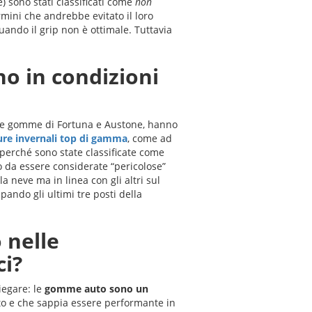
) sono stati classificati come
non
rmini che andrebbe evitato il loro
uando il grip non è ottimale. Tuttavia
 in condizioni
co le gomme di Fortuna e Austone, hanno
ure invernali top di gamma
, come ad
 perché sono state classificate come
to da essere considerate “pericolose”
 neve ma in linea con gli altri sul
upando gli ultimi tre posti della
 nelle
ci?
iegare: le
gomme auto sono un
eto e che sappia essere performante in