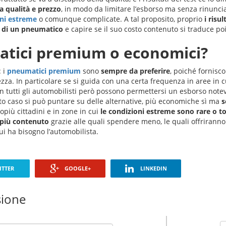
a qualità e prezzo
, in modo da limitare l’esborso ma senza rinunciar
oni estreme
o comunque complicate. A tal proposito, proprio
i risu
à di un pneumatico
e capire se il suo costo contenuto si traduce poi 
atici premium o economici?
: i
pneumatici premium
sono
sempre da preferire
, poiché fornis
zza. In particolare se si guida con una certa frequenza in aree in c
n tutti gli automobilisti però possono permettersi un esborso notev
o caso si può puntare su delle alternative, più economiche sì ma
s
lopiù cittadini e in zone in cui
le condizioni estreme sono rare o t
più contenuto
grazie alle quali spendere meno, le quali offrirann
i ha bisogno l’automobilista.
TTER
GOOGLE+
LINKEDIN
sione