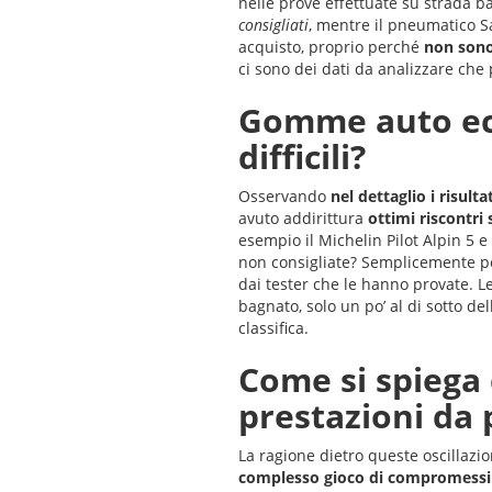
nelle prove effettuate su strada ba
consigliati
, mentre il pneumatico S
acquisto, proprio perché
non sono 
ci sono dei dati da analizzare ch
Gomme auto eco
difficili?
Osservando
nel dettaglio i risulta
avuto addirittura
ottimi riscontri
esempio il Michelin Pilot Alpin 5 e
non consigliate? Semplicemente pe
dai tester che le hanno provate. Le
bagnato, solo un po’ al di sotto del
classifica.
Come si spiega 
prestazioni da
La ragione dietro queste oscillazi
complesso gioco di compromessi