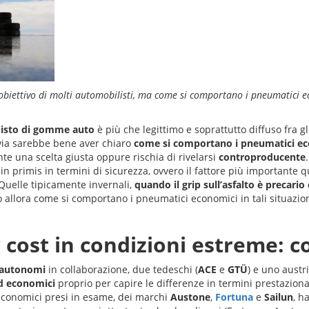
biettivo di molti automobilisti, ma come si comportano i pneumatici e
quisto di gomme auto
è più che legittimo e soprattutto diffuso fra g
avia sarebbe bene aver chiaro
come si comportano i pneumatici ec
nte una scelta giusta oppure rischia di rivelarsi
controproducente
in primis in termini di sicurezza, ovvero il fattore più importante
Quelle tipicamente invernali,
quando il grip sull’asfalto è precario
 allora come si comportano i pneumatici economici in tali situazioni 
cost in condizioni estreme: c
i autonomi
in collaborazione, due tedeschi (
ACE
e
GTÜ
) e uno austri
 economici
proprio per capire le differenze in termini prestazion
 economici presi in esame, dei marchi
Austone
,
Fortuna
e
Sailun
, h