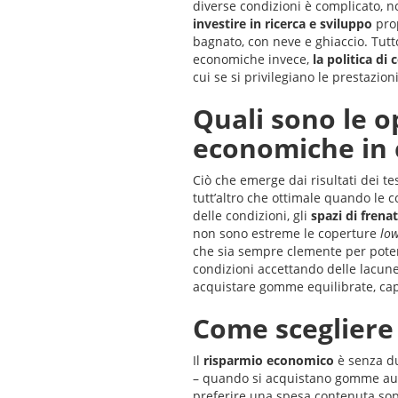
diverse condizioni è complicato, 
investire in ricerca e sviluppo
prop
bagnato, con neve e ghiaccio. Tutto
economiche invece,
la politica di
cui se si privilegiano le prestazion
Quali sono le o
economiche in 
Ciò che emerge dai risultati dei te
tutt’altro che ottimale quando le co
delle condizioni, gli
spazi di frena
non sono estreme le coperture
low
che sia sempre clemente per poter
condizioni accettando delle lacune
acquistare gomme equilibrate, capac
Come scegliere
Il
risparmio economico
è senza d
– quando si acquistano gomme auto
preferire una spesa contenuta soprat