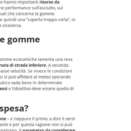
he hanno importanti
risorse da
ne performance sull’asciutto, sul
er quel che concerne le gomme
e quindi una “coperta troppo corta”, in
e viceversa.
ulle gomme
r gomme economiche lamenta una resa
nuta di strada inferiore
. A seconda
sse velocità. Se invece le condizioni
ci si può affidare al meteo sperando
matico vada bene in determinate
essi
e l’obiettivo deve essere quello di
 spesa?
one
– e neppure il primo, a dire il vero!
ante e per questa ragione non si può
imostrano. Il
parametro da considerare