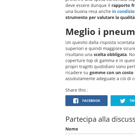
deve essere dunque il
rapporto fr
una buona resa anche
in condizi
strumento per valutare la qualit
Meglio i pneum
Un quesito dalla risposta scontata
superiori e quindi maggiore sicure
risultano una
scelta obbligata
. No
coperture top di gamma e in quest
propri tragitti quotidiani sono per
ricadere su
gomme con un costo 
assolutamente adeguate a ciò di cu
Share this :
FACEBOOK
TWI
Partecipa alla discus
Nome