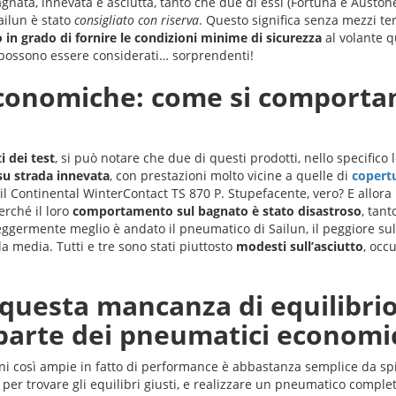
gnata, innevata e asciutta, tanto che due di essi (Fortuna e Austone
ailun è stato
consigliato con riserva
. Questo significa senza mezzi te
in grado di fornire le condizioni minime di sicurezza
al volante q
e possono essere considerati… sorprendenti!
nomiche: come si comportano
ti dei test
, si può notare che due di questi prodotti, nello specifi
 su strada innevata
, con prestazioni molto vicine a quelle di
copert
 il Continental WinterContact TS 870 P. Stupefacente, vero? E allora
rché il loro
comportamento sul bagnato è stato disastroso
, tan
ggermente meglio è andato il pneumatico di Sailun, il peggiore sulla
la media. Tutti e tre sono stati piuttosto
modesti sull’asciutto
, occ
questa mancanza di equilibrio
 parte dei pneumatici economi
oni così ampie in fatto di performance è abbastanza semplice da sp
per trovare gli equilibri giusti, e realizzare un pneumatico compl