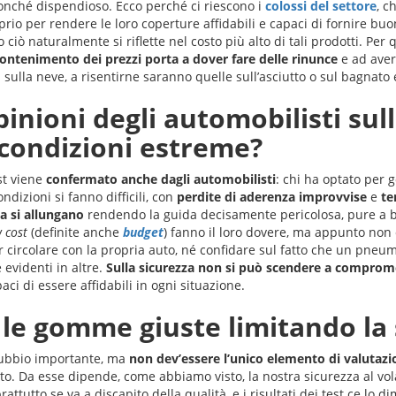
nonché dispendioso. Ecco perché ci riescono i
colossi del settore
, c
rio per rendere le loro coperture affidabili e capaci di fornire buo
 ciò naturalmente si riflette nel costo più alto di tali prodotti. P
 contenimento dei prezzi porta a dover fare delle rinunce
e ad aver
i sulla neve, a risentirne saranno quelle sull’asciutto o sul bagnato 
pinioni degli automobilisti s
condizioni estreme?
st viene
confermato anche dagli automobilisti
: chi ha optato pe
ndizioni si fanno difficili, con
perdite di aderenza improvvise
e
te
ta si allungano
rendendo la guida decisamente pericolosa, pure a ba
 cost
(definite anche
budget
) fanno il loro dovere, ma appunto non 
 circolare con la propria auto, né confidare sul fatto che un pneu
 evidenti in altre.
Sulla sicurezza non si può scendere a comprom
i di essere affidabili in ogni situazione.
 le gomme giuste limitando la
ubbio importante, ma
non dev’essere l’unico elemento di valutazi
. Da esse dipende, come abbiamo visto, la nostra sicurezza al vol
tutto se va a discapito della qualità, e i risultati dei test ce lo d